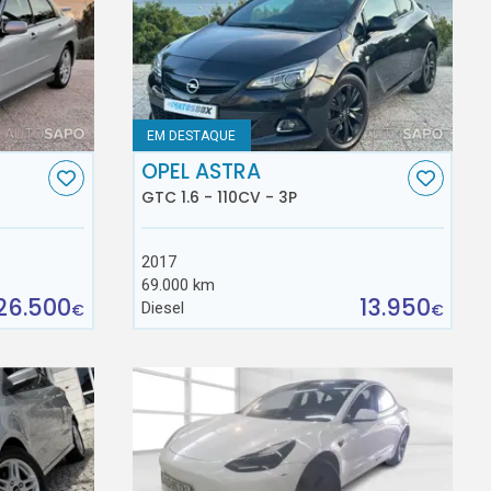
EM DESTAQUE
OPEL ASTRA
GTC 1.6 - 110CV - 3P
2017
69.000 km
26.500
13.950
Diesel
€
€