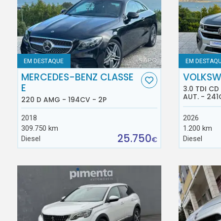
EM DESTAQUE
EM DESTAQ
MERCEDES-BENZ CLASSE
VOLKSW
E
3.0 TDI C
AUT. - 241
220 D AMG - 194CV - 2P
2018
2026
309.750 km
1.200 km
25.750
Diesel
Diesel
€