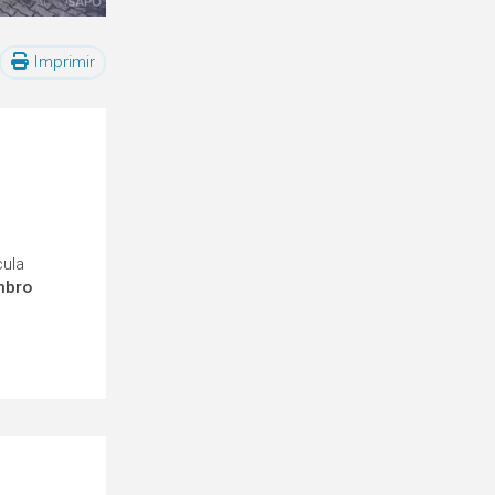
Imprimir
cula
mbro