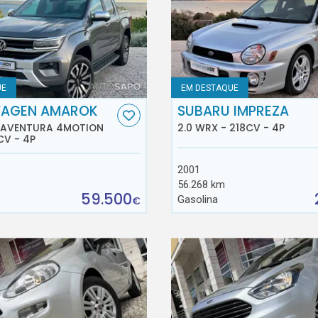
UE
EM DESTAQUE
AGEN AMAROK
SUBARU IMPREZA
D AVENTURA 4MOTION
2.0 WRX - 218CV - 4P
CV - 4P
2001
56.268 km
59.500
Gasolina
€