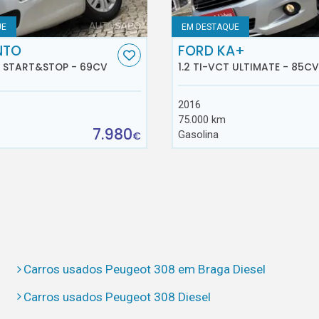
UE
EM DESTAQUE
NTO
FORD KA+
E START&STOP - 69CV
1.2 TI-VCT ULTIMATE - 85CV
2016
75.000 km
7.980
Gasolina
€
Carros usados Peugeot 308 em Braga Diesel
Carros usados Peugeot 308 Diesel