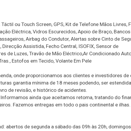
áctil ou Touch Screen, GPS, Kit de Telefone Mãos Livres, F
ação Eléctrica, Vidros Escurecidos, Apoio de Braço, Bancos
assageiros, Airbag do Condutor, Alertas sobre Cinto de Seg
, Direcção Assistida, Fecho Central, ISOFIX, Sensor de
es de Luzes, Travão de Mão Eléctrico,Ar Condicionado Aut
 Tras., Estofos em Tecido, Volante Em Pele
enda, onde proporcionamos aos clientes e investidores de
aturas garantia mínima de 18 meses podendo, ser estendida
vro de revisão, e histórico de acidentes.
 Informamos ainda que aceitamos retoma, tratando do fin
ros. Fazemos entregas em todo o pais continental e ilhas.
and: abertos de segunda a sábado das 09h às 20h, domingos