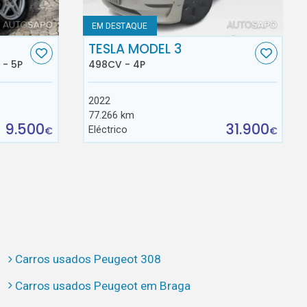
EM DESTAQUE
TESLA MODEL 3
 - 5P
498CV - 4P
2022
77.266 km
9.500
31.900
Eléctrico
€
€
Carros usados Peugeot 308
Carros usados Peugeot em Braga