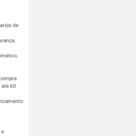
aróis de
urança,
omático,
 compra
 até 60
anciamento
 e