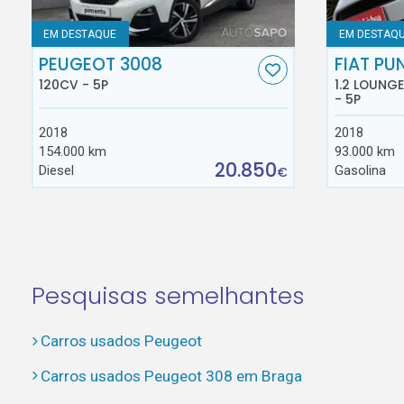
EM DESTAQUE
EM DESTAQ
PEUGEOT 3008
FIAT PU
120CV - 5P
1.2 LOUNG
- 5P
2018
2018
154.000 km
93.000 km
20.850
Diesel
Gasolina
€
Pesquisas semelhantes
Carros usados Peugeot
Carros usados Peugeot 308 em Braga