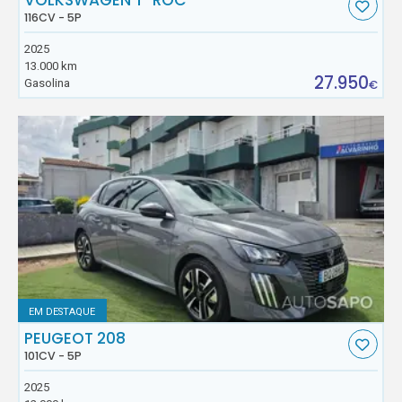
VOLKSWAGEN T-ROC
116CV - 5P
2025
13.000 km
27.950
Gasolina
€
EM DESTAQUE
PEUGEOT 208
101CV - 5P
2025