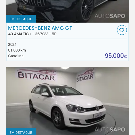
EM DESTAQUE
MERCEDES-BENZ AMG GT
43 4MATIC+ - 367CV - 5P
2021
81.000 km
95.000
Gasolina
€
EM DESTAQUE