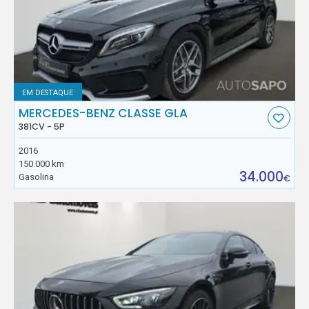
EM DESTAQUE
MERCEDES-BENZ CLASSE GLA
381CV - 5P
2016
150.000 km
34.000
Gasolina
€