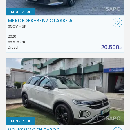
EM DESTAQUE
MERCEDES-BENZ CLASSE A
95CV - 5P
2020
68.518 km
20.500
Diesel
€
EM DESTAQUE