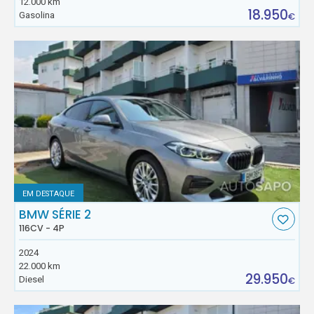
12.000 km
18.950
Gasolina
€
EM DESTAQUE
BMW SÉRIE 2
116CV - 4P
2024
22.000 km
29.950
Diesel
€