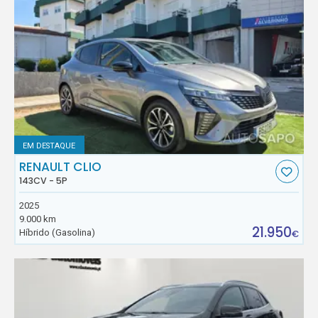
EM DESTAQUE
RENAULT CLIO
143CV - 5P
2025
9.000 km
21.950
Híbrido (Gasolina)
€