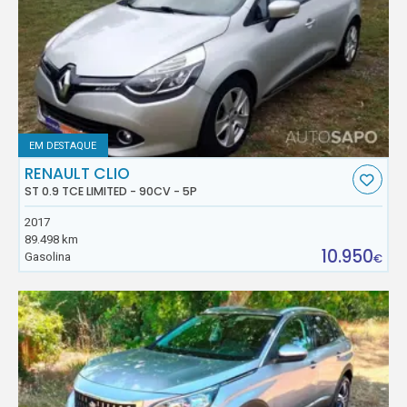
EM DESTAQUE
RENAULT CLIO
ST 0.9 TCE LIMITED - 90CV - 5P
2017
89.498 km
10.950
Gasolina
€