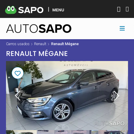
MENU
Carros usados
Renault
Renault Mégane
RENAULT MÉGANE