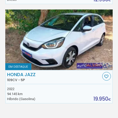
€
EM DESTAQUE
HONDA JAZZ
109CV - 5P
2022
94.145 km
19.950
Híbrido (Gasolina)
€