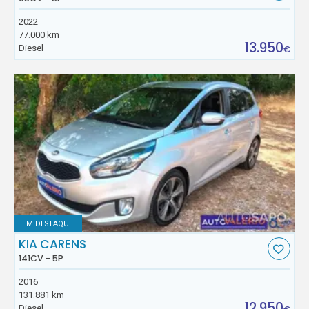
2022
77.000 km
13.950
Diesel
€
EM DESTAQUE
KIA CARENS
141CV - 5P
2016
131.881 km
12.950
Diesel