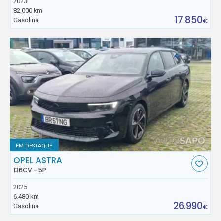
2023
82.000 km
17.850
Gasolina
€
EM DESTAQUE
OPEL ASTRA
136CV - 5P
2025
6.480 km
26.990
Gasolina
€