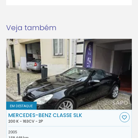
Veja também
EM DESTAQUE
MERCEDES-BENZ CLASSE SLK
200 K - 163CV - 2P
2005
158.448 km