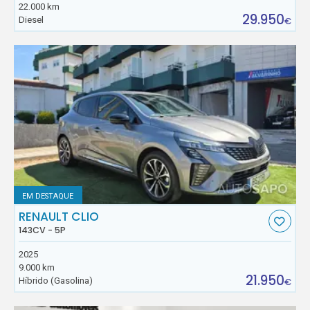
22.000 km
29.950
Diesel
€
EM DESTAQUE
RENAULT CLIO
143CV - 5P
2025
9.000 km
21.950
Híbrido (Gasolina)
€