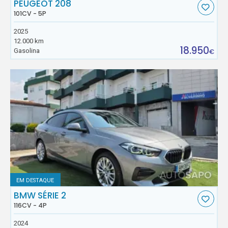
PEUGEOT 208
101CV - 5P
2025
12.000 km
18.950
Gasolina
€
EM DESTAQUE
BMW SÉRIE 2
116CV - 4P
2024