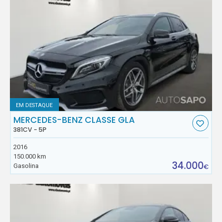
EM DESTAQUE
MERCEDES-BENZ CLASSE GLA
381CV - 5P
2016
150.000 km
34.000
Gasolina
€