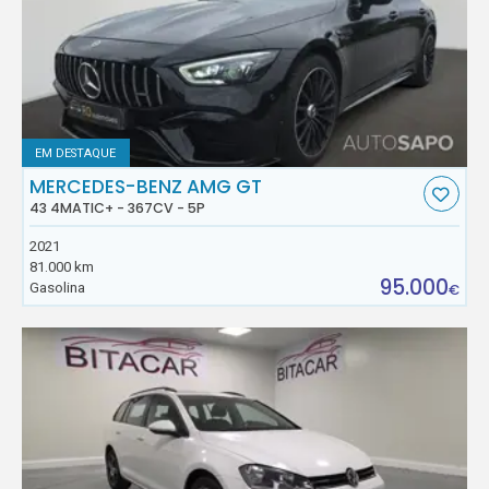
EM DESTAQUE
MERCEDES-BENZ AMG GT
43 4MATIC+ - 367CV - 5P
2021
81.000 km
95.000
Gasolina
€