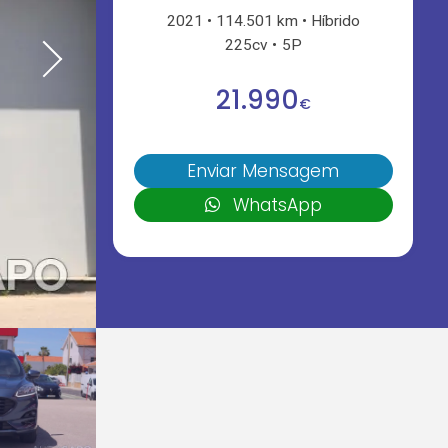
2021
114.501 km
Híbrido
225cv
5P
21.990
€
Enviar Mensagem
WhatsApp