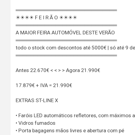
════════════════════════════
☀☀☀☀ F E I R Ã O ☀☀☀☀
════════════════════════════
A MAIOR FEIRA AUTOMÓVEL DESTE VERÃO
════════════════════════════
todo o stock com descontos até 5000€ | só até 9 d
════════════════════════════
Antes 22.670€ < < > > Agora 21.990€
17.879€ + IVA = 21.990€
EXTRAS ST-LINE X
• Faróis LED automáticos refletores, com máximos 
• Vidros fumados
• Porta bagagens mãos livres e abertura com pé