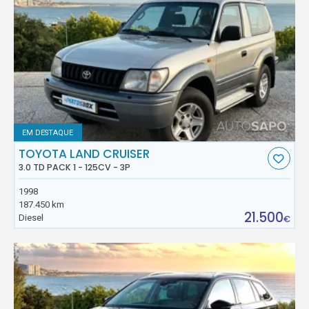
EM DESTAQUE
TOYOTA LAND CRUISER
3.0 TD PACK 1 - 125CV - 3P
1998
187.450 km
21.500
Diesel
€