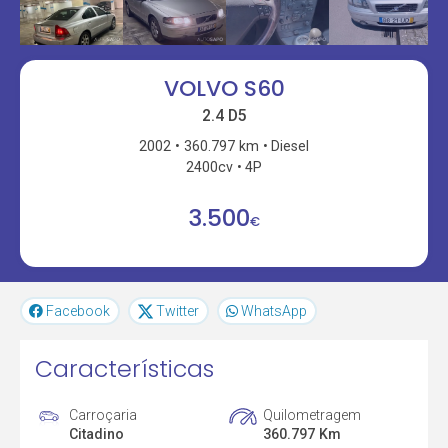
VOLVO S60
2.4 D5
2002
360.797 km
Diesel
2400cv
4P
3.500
€
Facebook
Twitter
WhatsApp
Características
Carroçaria
Quilometragem
Citadino
360.797 Km