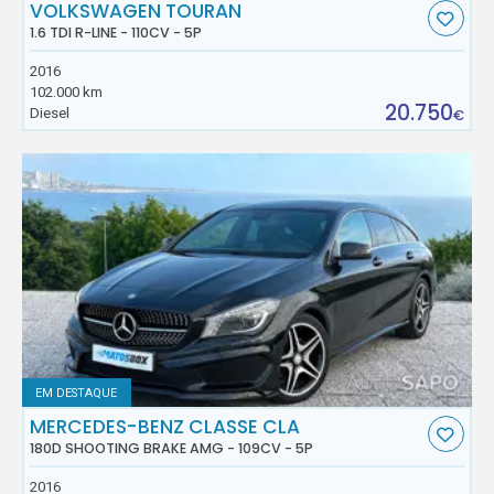
VOLKSWAGEN TOURAN
1.6 TDI R-LINE - 110CV - 5P
2016
102.000 km
20.750
Diesel
€
EM DESTAQUE
MERCEDES-BENZ CLASSE CLA
180D SHOOTING BRAKE AMG - 109CV - 5P
2016