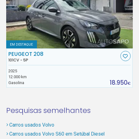
EM DESTAQUE
PEUGEOT 208
101CV - 5P
2025
12.000 km
18.950
Gasolina
€
Pesquisas semelhantes
Carros usados Volvo
Carros usados Volvo S60 em Setúbal Diesel