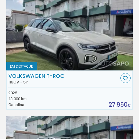
EM DESTAQUE
VOLKSWAGEN T-ROC
116CV - 5P
2025
13.000 km
27.950
Gasolina
€