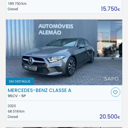
189.750 km
15.750
Diesel
€
EM DESTAQUE
MERCEDES-BENZ CLASSE A
95CV - 5P
2020
68.518 km
20.500
Diesel
€