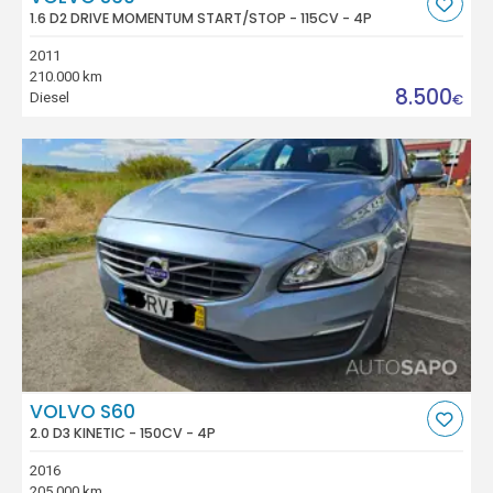
1.6 D2 DRIVE MOMENTUM START/STOP - 115CV - 4P
2011
210.000 km
8.500
Diesel
€
VOLVO S60
2.0 D3 KINETIC - 150CV - 4P
2016
205.000 km