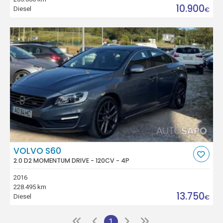
10.900
Diesel
€
VOLVO S60
2.0 D2 MOMENTUM DRIVE - 120CV - 4P
2016
228.495 km
13.750
Diesel
€
1