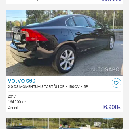
VOLVO S60
2.0 D3 MOMENTUM START/STOP - 150CV - 5P
2017
164.300 km
16.900
Diesel
€