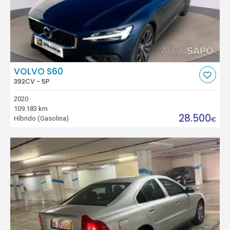
VOLVO S60
392CV - 5P
2020
109.183 km
28.500
Híbrido (Gasolina)
€