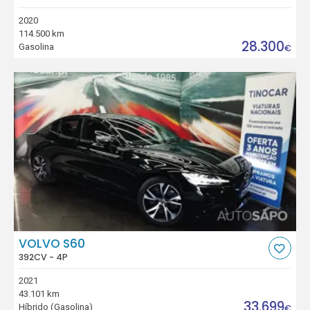
2020
114.500 km
28.300
Gasolina
€
VOLVO S60
392CV - 4P
2021
43.101 km
33.699
Híbrido (Gasolina)
€