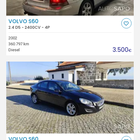
VOLVO S60
2.4 D5 - 2400CV - 4P
2002
360.797 km
3.500
Diesel
€
VOLVO S60