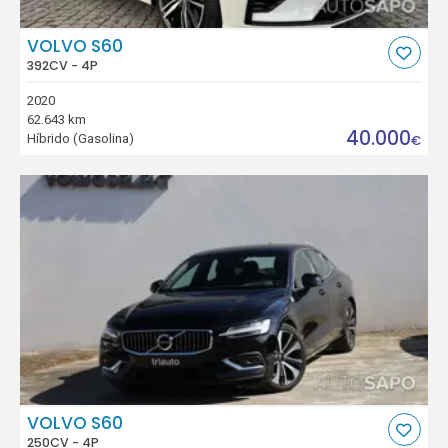
VOLVO S60
392CV - 4P
2020
62.643 km
40.000
Híbrido (Gasolina)
€
VOLVO S60
250CV - 4P