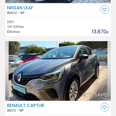
NISSAN LEAF
150CV - 5P
2021
197.970 km
13.870
Eléctrico
€
RENAULT CAPTUR
90CV - 5P