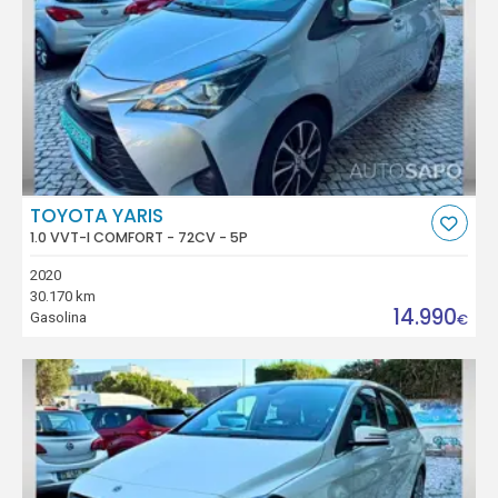
TOYOTA YARIS
1.0 VVT-I COMFORT - 72CV - 5P
2020
30.170 km
14.990
Gasolina
€