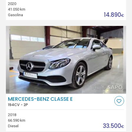
2020
41.050 km
14.890
Gasolina
€
MERCEDES-BENZ CLASSE E
194CV - 2P
2018
66.590 km
33.500
Diesel
€