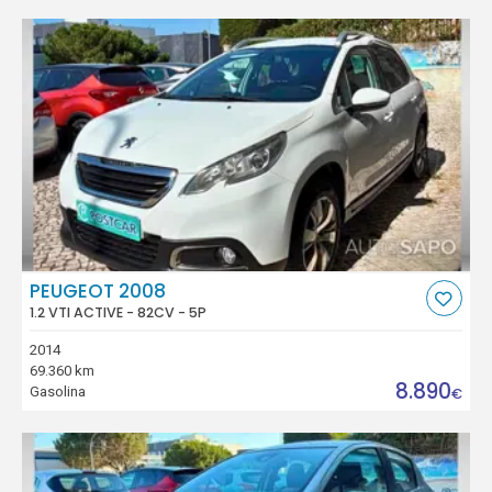
PEUGEOT 2008
1.2 VTI ACTIVE - 82CV - 5P
2014
69.360 km
8.890
Gasolina
€