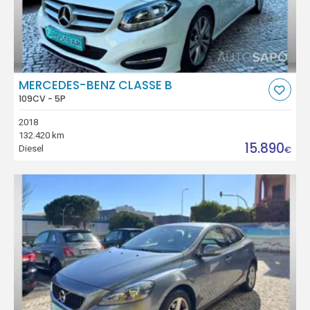
MERCEDES-BENZ CLASSE B
109CV - 5P
2018
132.420 km
15.890
Diesel
€