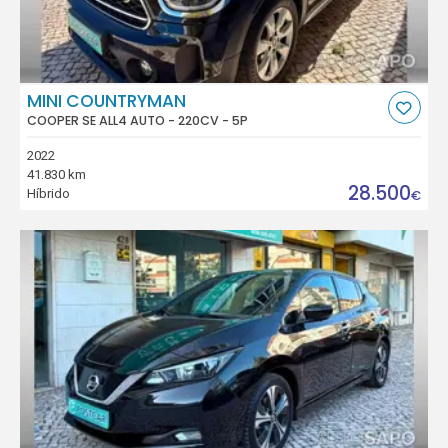
MINI COUNTRYMAN
COOPER SE ALL4 AUTO - 220CV - 5P
2022
41.830 km
28.500
Híbrido
€