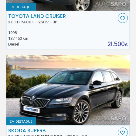
EM DESTAQUE
TOYOTA LAND CRUISER
3.0 TD PACK 1 - 125CV - 3P
1998
187.450 km
21.500
Diesel
€
EM DESTAQUE
SKODA SUPERB