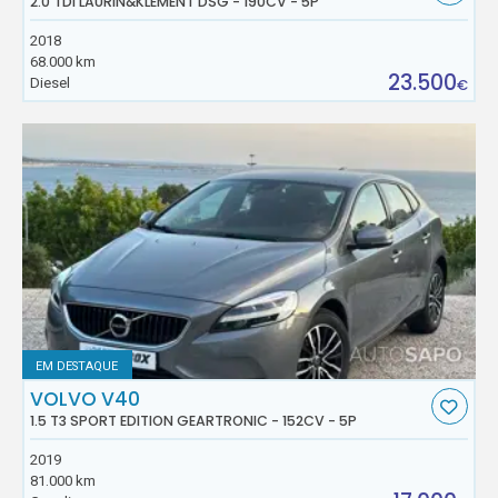
2.0 TDI LAURIN&KLEMENT DSG - 190CV - 5P
2018
68.000 km
23.500
Diesel
€
EM DESTAQUE
VOLVO V40
1.5 T3 SPORT EDITION GEARTRONIC - 152CV - 5P
2019
81.000 km