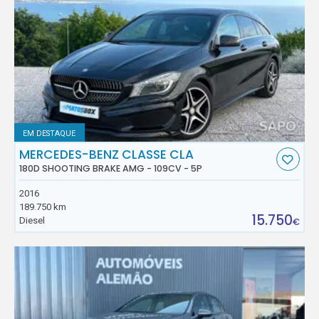
EM DESTAQUE
MERCEDES-BENZ CLASSE CLA
180D SHOOTING BRAKE AMG - 109CV - 5P
2016
189.750 km
15.750
Diesel
€