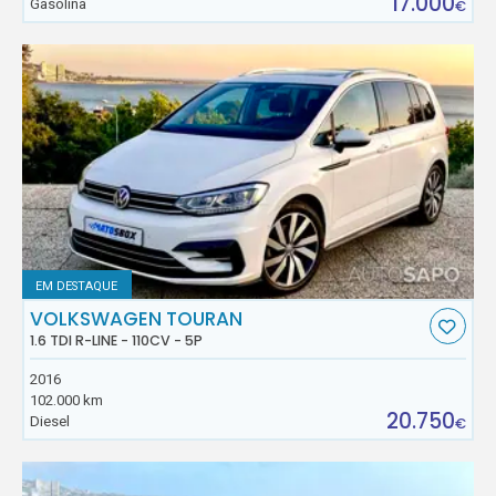
17.000
Gasolina
€
EM DESTAQUE
VOLKSWAGEN TOURAN
1.6 TDI R-LINE - 110CV - 5P
2016
102.000 km
20.750
Diesel
€