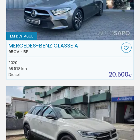
EM DESTAQUE
MERCEDES-BENZ CLASSE A
95CV - 5P
2020
68.518 km
20.500
Diesel
€