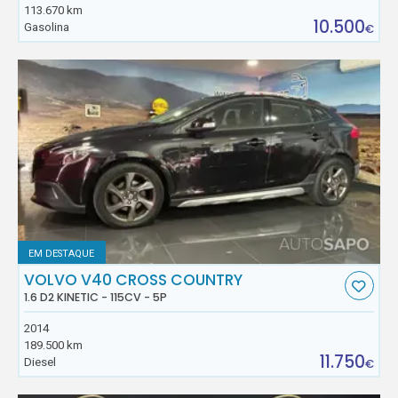
113.670 km
10.500
Gasolina
€
EM DESTAQUE
VOLVO V40 CROSS COUNTRY
1.6 D2 KINETIC - 115CV - 5P
2014
189.500 km
11.750
Diesel
€