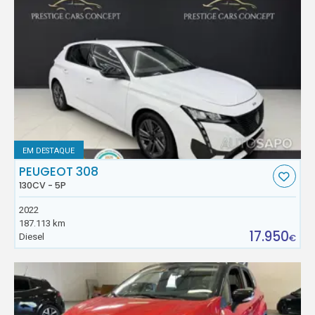
EM DESTAQUE
PEUGEOT 308
130CV - 5P
2022
187.113 km
17.950
Diesel
€