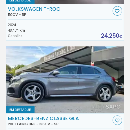
EM DESTAQUE
VOLKSWAGEN T-ROC
110CV - 5P
2024
43.171 km
24.250
Gasolina
€
EM DESTAQUE
MERCEDES-BENZ CLASSE GLA
200 D AMG LINE - 136CV - 5P