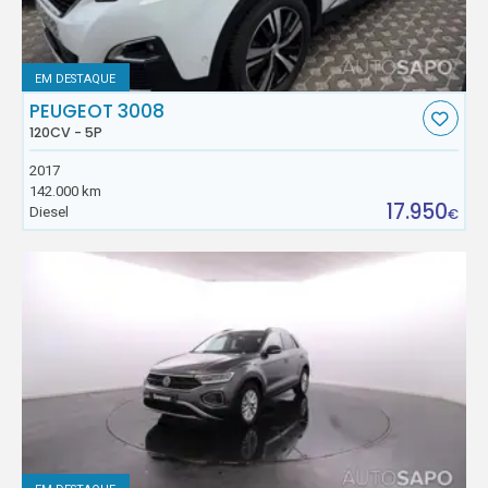
EM DESTAQUE
PEUGEOT 3008
120CV - 5P
2017
142.000 km
17.950
Diesel
€