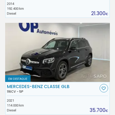
2014
192.400 km
21.300
Diesel
€
EM DESTAQUE
MERCEDES-BENZ CLASSE GLB
116CV - 5P
2021
114.000 km
35.700
Diesel
€