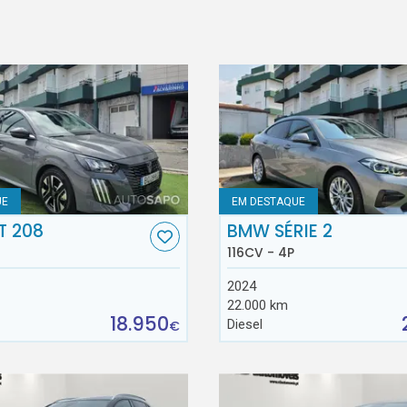
UE
EM DESTAQUE
T 208
BMW SÉRIE 2
116CV - 4P
2024
22.000 km
18.950
Diesel
€