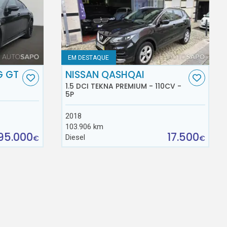
EM DESTAQUE
G GT
NISSAN QASHQAI
1.5 DCI TEKNA PREMIUM - 110CV -
5P
2018
103.906 km
95.000
17.500
Diesel
€
€