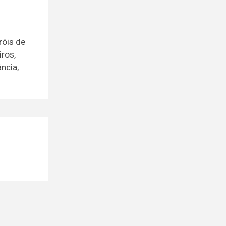
róis de
iros,
ncia,