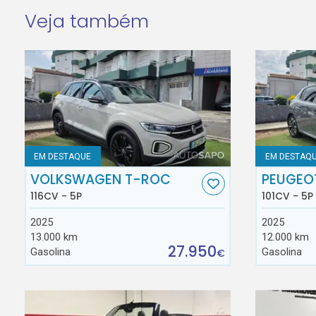
Veja também
EM DESTAQUE
EM DESTAQ
VOLKSWAGEN T-ROC
PEUGEO
116CV - 5P
101CV - 5P
2025
2025
13.000 km
12.000 km
27.950
Gasolina
Gasolina
€