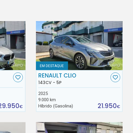
EM DESTAQUE
RENAULT CLIO
143CV - 5P
2025
9.000 km
29.950
21.950
Híbrido (Gasolina)
€
€