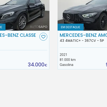
UE
EM DESTAQUE
ES-BENZ CLASSE
MERCEDES-BENZ AM
43 4MATIC+ - 367CV - 5P
2021
81.000 km
34.000
Gasolina
€