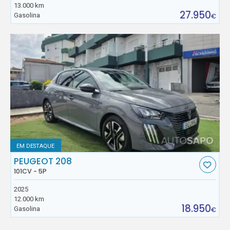
13.000 km
27.950
Gasolina
€
EM DESTAQUE
PEUGEOT 208
101CV - 5P
2025
12.000 km
18.950
Gasolina
€