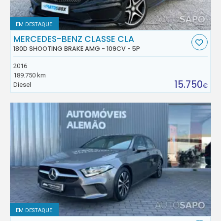
EM DESTAQUE
MERCEDES-BENZ CLASSE CLA
180D SHOOTING BRAKE AMG - 109CV - 5P
2016
189.750 km
15.750
Diesel
€
EM DESTAQUE