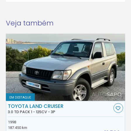
Veja também
EM DESTAQUE
TOYOTA LAND CRUISER
3.0 TD PACK 1 - 125CV - 3P
1998
187.450 km