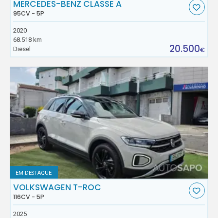
MERCEDES-BENZ CLASSE A
95CV - 5P
2020
68.518 km
20.500
Diesel
€
EM DESTAQUE
VOLKSWAGEN T-ROC
116CV - 5P
2025