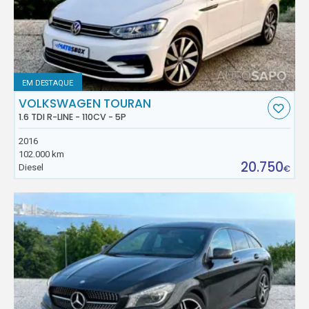
EM DESTAQUE
VOLKSWAGEN TOURAN
1.6 TDI R-LINE - 110CV - 5P
2016
102.000 km
20.750
Diesel
€