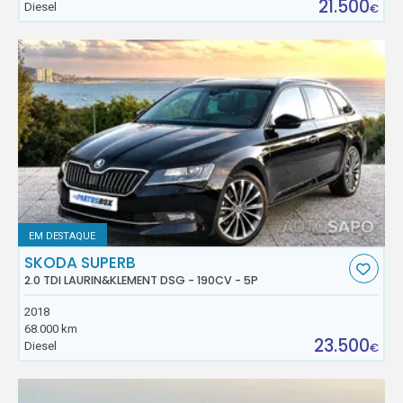
21.500
Diesel
€
EM DESTAQUE
SKODA SUPERB
2.0 TDI LAURIN&KLEMENT DSG - 190CV - 5P
2018
68.000 km
23.500
Diesel
€