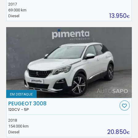
2017
69.000 km
13.950
Diesel
€
EM DESTAQUE
PEUGEOT 3008
120CV - 5P
2018
154.000 km
20.850
Diesel
€