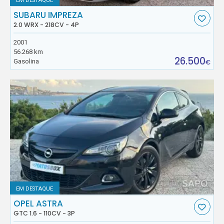
EM DESTAQUE
SUBARU IMPREZA
2.0 WRX - 218CV - 4P
2001
56.268 km
26.500
Gasolina
€
EM DESTAQUE
OPEL ASTRA
GTC 1.6 - 110CV - 3P