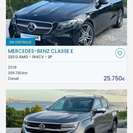
EM DESTAQUE
MERCEDES-BENZ CLASSE E
220 D AMG - 194CV - 2P
2018
309.750 km
25.750
Diesel
€