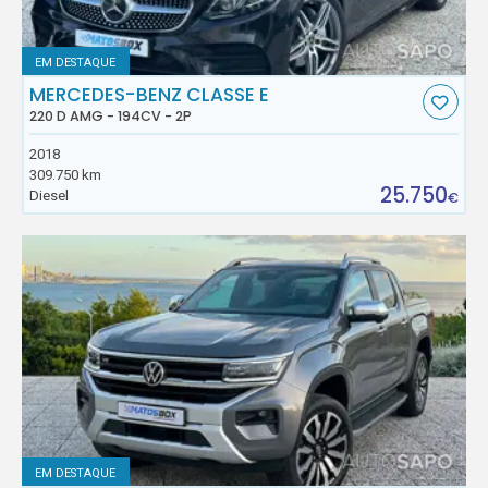
EM DESTAQUE
MERCEDES-BENZ CLASSE E
220 D AMG - 194CV - 2P
2018
309.750 km
25.750
Diesel
€
EM DESTAQUE