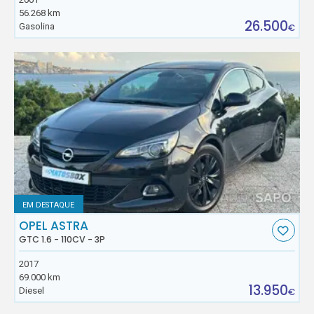
56.268 km
26.500
Gasolina
€
EM DESTAQUE
OPEL ASTRA
GTC 1.6 - 110CV - 3P
2017
69.000 km
13.950
Diesel
€