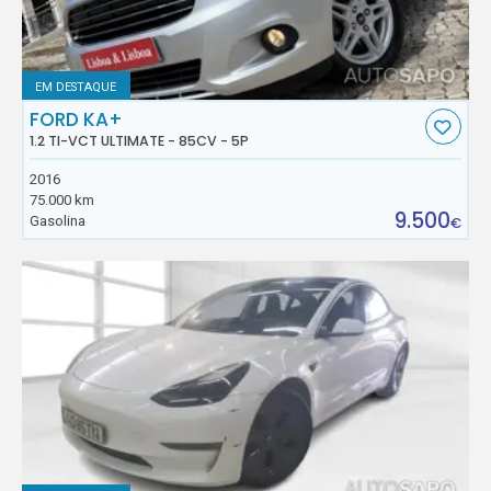
EM DESTAQUE
FORD KA+
1.2 TI-VCT ULTIMATE - 85CV - 5P
2016
75.000 km
9.500
Gasolina
€