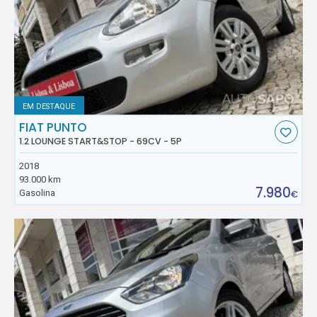
EM DESTAQUE
FIAT PUNTO
1.2 LOUNGE START&STOP - 69CV - 5P
2018
93.000 km
7.980
Gasolina
€