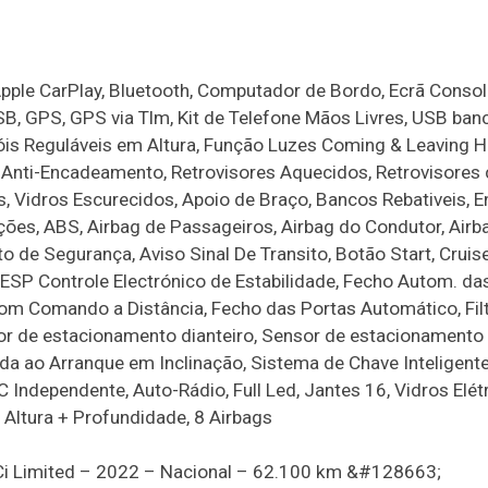
pple CarPlay, Bluetooth, Computador de Bordo, Ecrã Consola
SB, GPS, GPS via Tlm, Kit de Telefone Mãos Livres, USB ban
aróis Reguláveis em Altura, Função Luzes Coming & Leaving 
r Anti-Encadeamento, Retrovisores Aquecidos, Retrovisores 
os, Vidros Escurecidos, Apoio de Braço, Bancos Rebativeis, 
ções, ABS, Airbag de Passageiros, Airbag do Condutor, Airb
o de Segurança, Aviso Sinal De Transito, Botão Start, Cruise
ESP Controle Electrónico de Estabilidade, Fecho Autom. da
om Comando a Distância, Fecho das Portas Automático, Fil
sor de estacionamento dianteiro, Sensor de estacionamento 
a ao Arranque em Inclinação, Sistema de Chave Inteligent
 Independente, Auto-Rádio, Full Led, Jantes 16, Vidros Elét
m Altura + Profundidade, 8 Airbags
Ci Limited – 2022 – Nacional – 62.100 km &#128663;