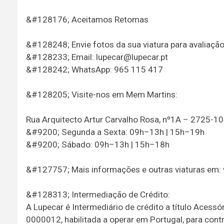
&#128176; Aceitamos Retomas
&#128248; Envie fotos da sua viatura para avaliação
&#128233; Email: lupecar@lupecar.pt
&#128242; WhatsApp: 965 115 417
&#128205; Visite-nos em Mem Martins:
Rua Arquitecto Artur Carvalho Rosa, nº1A – 2725-1
&#9200; Segunda a Sexta: 09h–13h | 15h–19h
&#9200; Sábado: 09h–13h | 15h–18h
&#127757; Mais informações e outras viaturas em: 
&#128313; Intermediação de Crédito:
A Lupecar é Intermediário de crédito a título Acessó
0000012, habilitada a operar em Portugal, para con