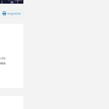
Imprimir
cula
eiro