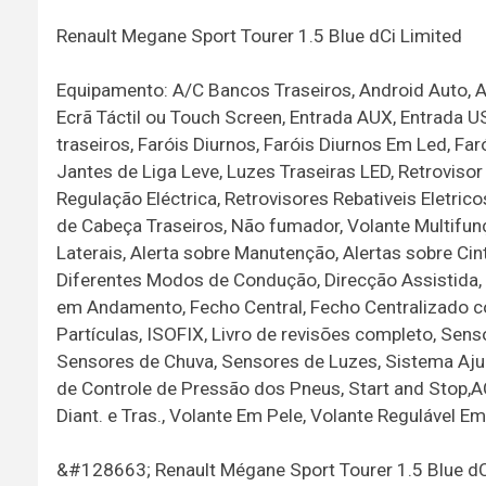
Renault Megane Sport Tourer 1.5 Blue dCi Limited
Equipamento: A/C Bancos Traseiros, Android Auto, A
Ecrã Táctil ou Touch Screen, Entrada AUX, Entrada U
traseiros, Faróis Diurnos, Faróis Diurnos Em Led, F
Jantes de Liga Leve, Luzes Traseiras LED, Retroviso
Regulação Eléctrica, Retrovisores Rebativeis Eletric
de Cabeça Traseiros, Não fumador, Volante Multifun
Laterais, Alerta sobre Manutenção, Alertas sobre Cint
Diferentes Modos de Condução, Direcção Assistida, 
em Andamento, Fecho Central, Fecho Centralizado c
Partículas, ISOFIX, Livro de revisões completo, Sen
Sensores de Chuva, Sensores de Luzes, Sistema Ajud
de Controle de Pressão dos Pneus, Start and Stop,AC
Diant. e Tras., Volante Em Pele, Volante Regulável E
&#128663; Renault Mégane Sport Tourer 1.5 Blue d