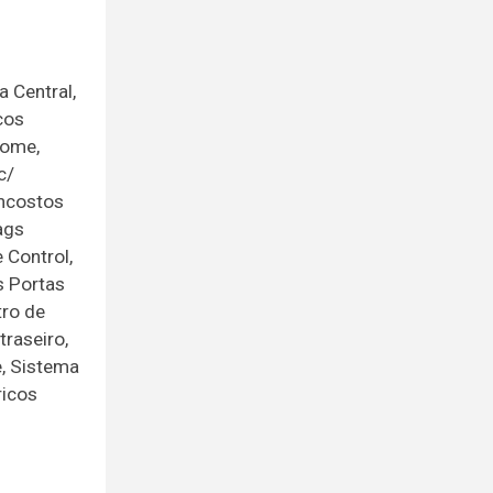
 Central,
cos
Home,
c/
Encostos
ags
 Control,
s Portas
tro de
traseiro,
e, Sistema
ricos