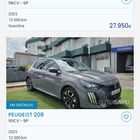
116CV - 5P
2025
13.000 km
27.950
Gasolina
€
EM DESTAQUE
PEUGEOT 208
101CV - 5P
2025
12.000 km