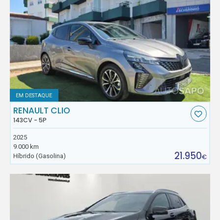
EM DESTAQUE
RENAULT CLIO
143CV - 5P
2025
9.000 km
21.950
Híbrido (Gasolina)
€