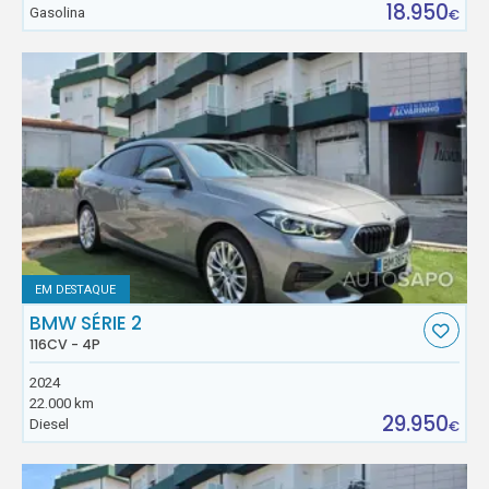
18.950
Gasolina
€
EM DESTAQUE
BMW SÉRIE 2
116CV - 4P
2024
22.000 km
29.950
Diesel
€