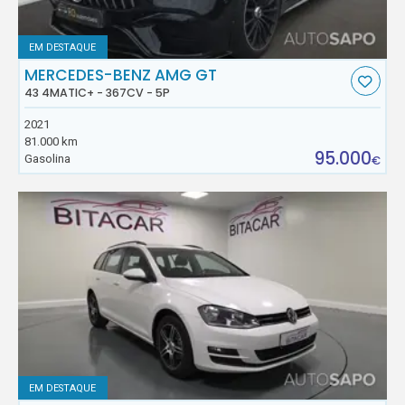
EM DESTAQUE
MERCEDES-BENZ AMG GT
43 4MATIC+ - 367CV - 5P
2021
81.000 km
95.000
Gasolina
€
EM DESTAQUE