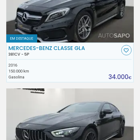
EM DESTAQUE
MERCEDES-BENZ CLASSE GLA
381CV - 5P
2016
150.000 km
34.000
Gasolina
€