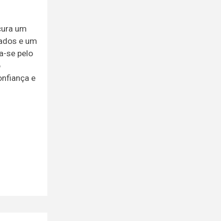
cura um
rados e um
a-se pelo
o
onfiança e