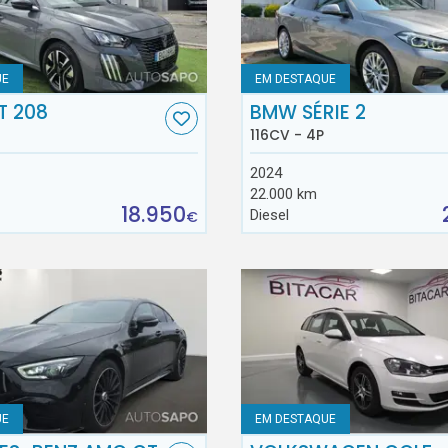
UE
EM DESTAQUE
T 208
BMW SÉRIE 2
116CV - 4P
2024
22.000 km
18.950
Diesel
€
UE
EM DESTAQUE