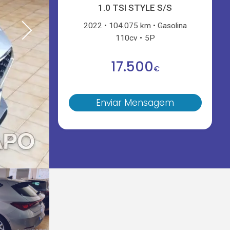
1.0 TSI STYLE S/S
2022
104.075 km
Gasolina
110cv
5P
17.500
€
Enviar Mensagem