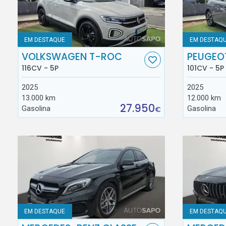
EM DESTAQUE
EM DESTAQ
VOLKSWAGEN T-ROC
PEUGEO
116CV - 5P
101CV - 5P
2025
2025
13.000 km
12.000 km
27.950
Gasolina
Gasolina
€
EM DESTAQUE
EM DESTAQ