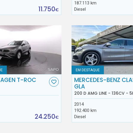
187.113 km
11.750
Diesel
€
UE
EM DESTAQUE
AGEN T-ROC
MERCEDES-BENZ CLA
GLA
200 D AMG LINE - 136CV - 5
2014
192.400 km
24.250
Diesel
€