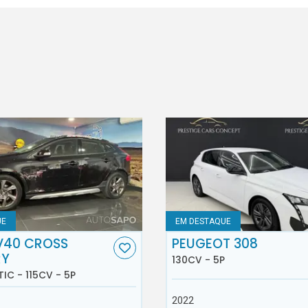
UE
EM DESTAQUE
V40 CROSS
PEUGEOT 308
RY
130CV - 5P
TIC - 115CV - 5P
2022