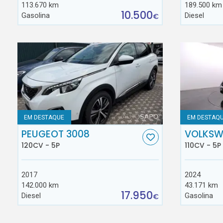
113.670 km
189.500 km
10.500
Gasolina
Diesel
€
EM DESTAQUE
EM DESTAQ
PEUGEOT 3008
VOLKSW
120CV - 5P
110CV - 5P
2017
2024
142.000 km
43.171 km
17.950
Diesel
Gasolina
€