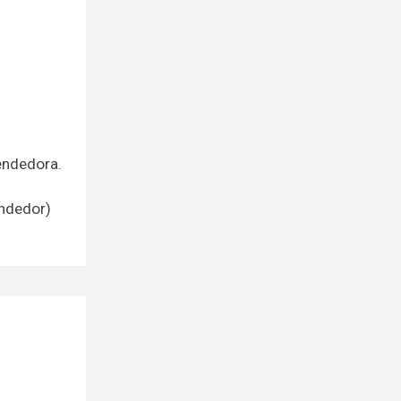
endedora.
endedor)