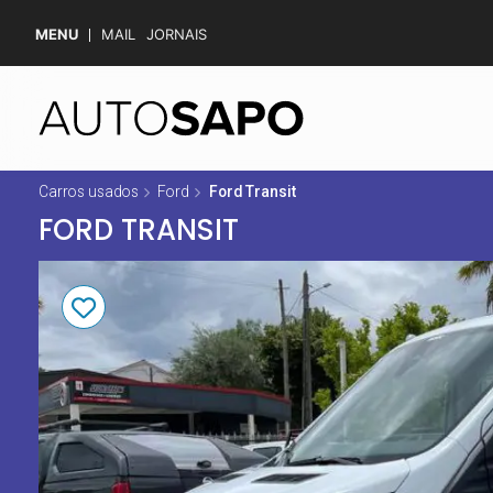
MENU
MAIL
JORNAIS
Carros usados
Ford
Ford Transit
FORD TRANSIT