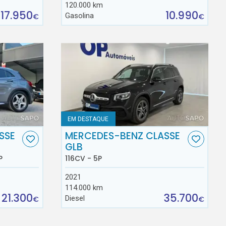
120.000 km
17.950
10.990
Gasolina
€
€
EM DESTAQUE
SSE
MERCEDES-BENZ CLASSE
GLB
P
116CV - 5P
2021
114.000 km
21.300
35.700
Diesel
€
€