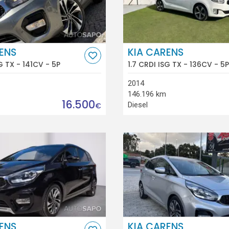
ENS
KIA CARENS
G TX - 141CV - 5P
1.7 CRDI ISG TX - 136CV - 5P
2014
146.196 km
16.500
Diesel
€
ENS
KIA CARENS