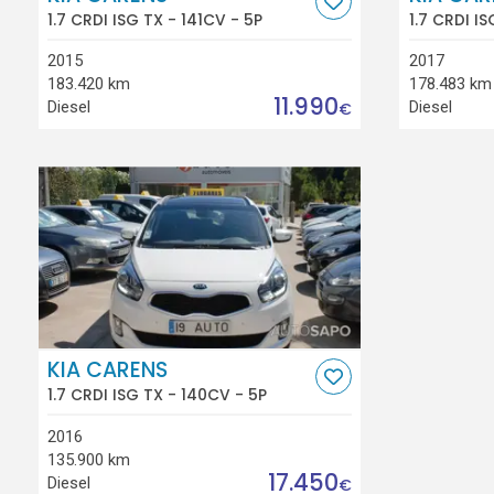
1.7 CRDI ISG TX - 141CV - 5P
1.7 CRDI IS
2015
2017
183.420 km
178.483 km
11.990
Diesel
Diesel
€
KIA CARENS
1.7 CRDI ISG TX - 140CV - 5P
2016
135.900 km
17.450
Diesel
€