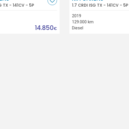
G TX - 141CV - 5P
1.7 CRDI ISG TX - 141CV - 5P
2019
129.000 km
14.850
Diesel
€