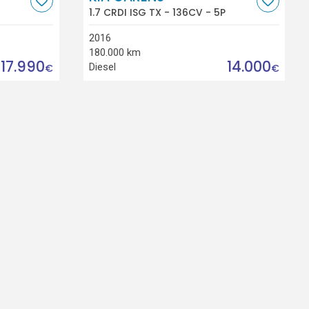
1.7 CRDI ISG TX - 136CV - 5P
2016
180.000 km
17.990
14.000
Diesel
€
€