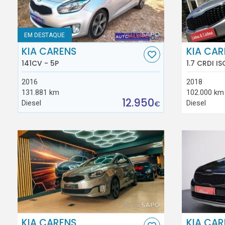
EM DESTAQUE
KIA CARENS
KIA CAR
141CV - 5P
1.7 CRDI IS
2016
2018
131.881 km
102.000 km
12.950
Diesel
Diesel
€
KIA CARENS
KIA CAR