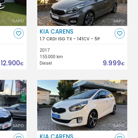
KIA CARENS
1.7 CRDI ISG TX - 141CV - 5P
2017
155.000 km
12.900
9.999
Diesel
€
€
KIA CARENS