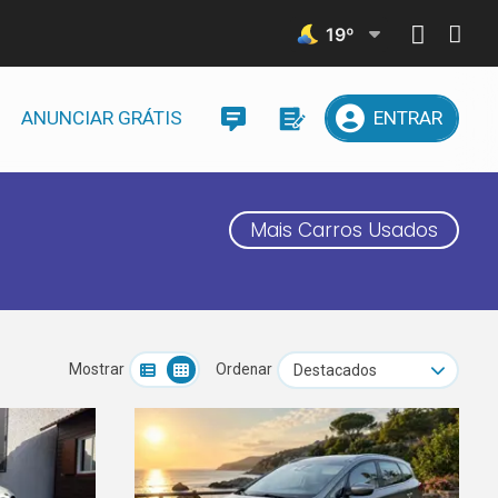
19
º
ANUNCIAR GRÁTIS
ENTRAR
Mais Carros Usados
Mostrar
Ordenar
Destacados