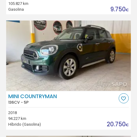
105.827 km
9.750
Gasolina
€
MINI COUNTRYMAN
136CV - 5P
2018
94.227 km
20.750
Híbrido (Gasolina)
€