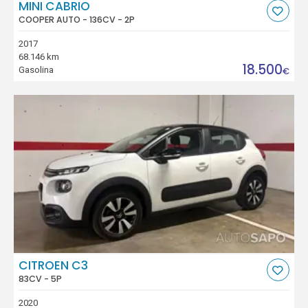
MINI CABRIO
COOPER AUTO - 136CV - 2P
2017
68.146 km
18.500
Gasolina
€
CITROEN C3
83CV - 5P
2020