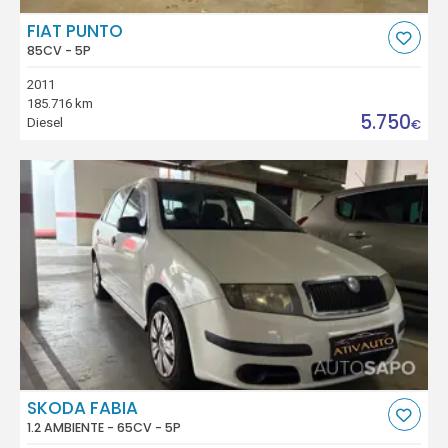
FIAT PUNTO
85CV - 5P
2011
185.716 km
5.750
Diesel
€
SKODA FABIA
1.2 AMBIENTE - 65CV - 5P