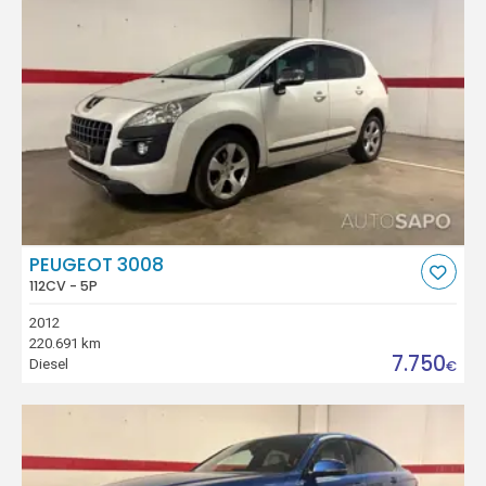
PEUGEOT 3008
112CV - 5P
2012
220.691 km
7.750
Diesel
€