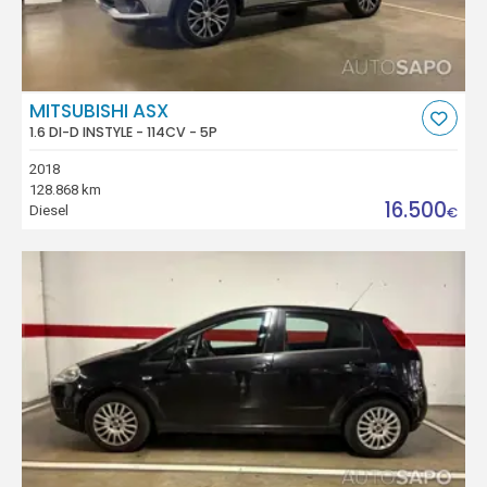
MITSUBISHI ASX
1.6 DI-D INSTYLE - 114CV - 5P
2018
128.868 km
16.500
Diesel
€