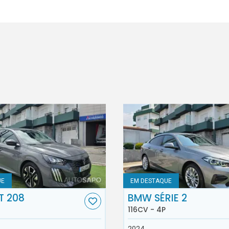
UE
EM DESTAQUE
T 208
BMW SÉRIE 2
116CV - 4P
2024