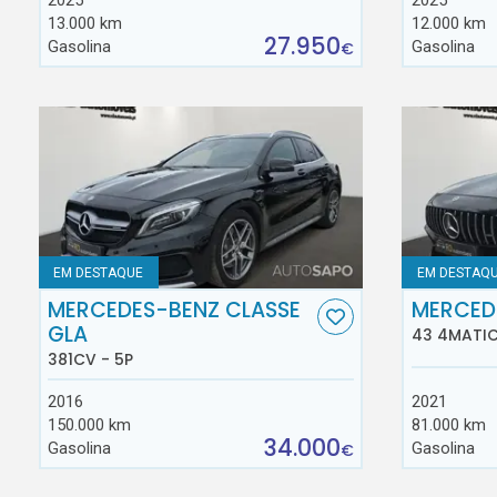
13.000 km
12.000 km
27.950
Gasolina
Gasolina
€
EM DESTAQUE
EM DESTAQ
MERCEDES-BENZ CLASSE
MERCED
GLA
43 4MATIC
381CV - 5P
2016
2021
150.000 km
81.000 km
34.000
Gasolina
Gasolina
€