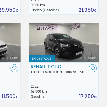
9.000 km
29.950
21.950
Híbrido (Gasolina)
€
€
EM DESTAQUE
RENAULT CLIO
1.0 TCE EVOLUTION - 100CV - 5P
2022
58.000 km
11.500
17.250
Gasolina
€
€