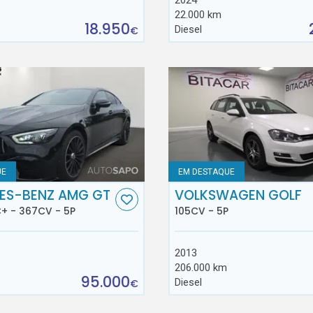
22.000 km
18.950
Diesel
€
UE
EM DESTAQUE
ES-BENZ AMG GT
VOLKSWAGEN GOLF
+ - 367CV - 5P
105CV - 5P
2013
206.000 km
95.000
Diesel
€