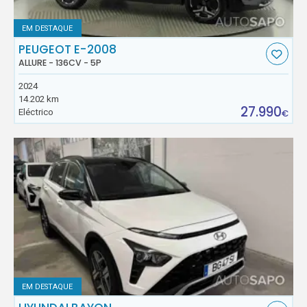
EM DESTAQUE
PEUGEOT E-2008
ALLURE - 136CV - 5P
2024
14.202 km
27.990
Eléctrico
€
EM DESTAQUE