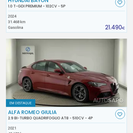
HYUNDAI BAYON
1.0 T-GDI PREMIUM - 102CV - 5P
2024
31.468 km
21.490
Gasolina
€
EM DESTAQUE
ALFA ROMEO GIULIA
2.9 BI-TURBO QUADRIFOGLIO AT8 - 510CV - 4P
2021