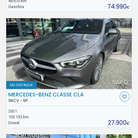
48.670 km
74.990
Gasolina
€
EM DESTAQUE
MERCEDES-BENZ CLASSE CLA
116CV - 5P
2021
102.133 km
27.900
Diesel
€