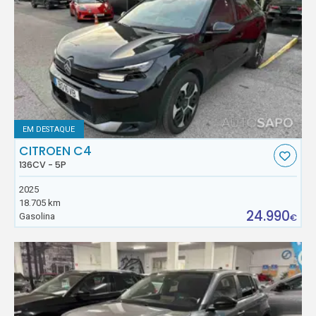
EM DESTAQUE
CITROEN C4
136CV - 5P
2025
18.705 km
24.990
Gasolina
€