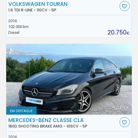
VOLKSWAGEN TOURAN
1.6 TDI R-LINE - 110CV - 5P
2016
102.000 km
20.750
Diesel
€
EM DESTAQUE
MERCEDES-BENZ CLASSE CLA
180D SHOOTING BRAKE AMG - 109CV - 5P
2016