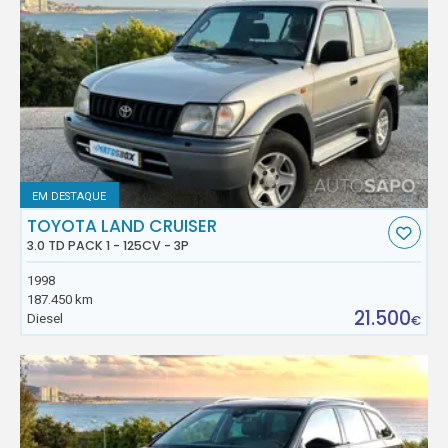
EM DESTAQUE
TOYOTA LAND CRUISER
3.0 TD PACK 1 - 125CV - 3P
1998
187.450 km
21.500
Diesel
€