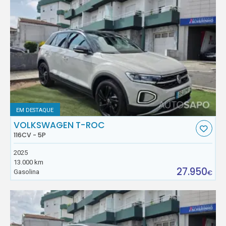
EM DESTAQUE
VOLKSWAGEN T-ROC
116CV - 5P
2025
13.000 km
27.950
Gasolina
€