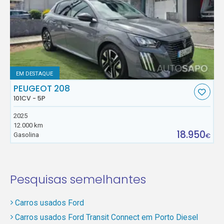
EM DESTAQUE
PEUGEOT 208
101CV - 5P
2025
12.000 km
18.950
Gasolina
€
Pesquisas semelhantes
Carros usados Ford
Carros usados Ford Transit Connect em Porto Diesel