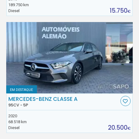
189.750 km
15.750
Diesel
€
EM DESTAQUE
MERCEDES-BENZ CLASSE A
95CV - 5P
2020
68.518 km
20.500
Diesel
€