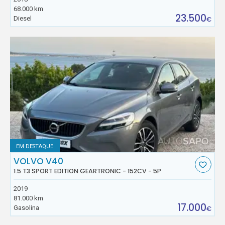
68.000 km
23.500
Diesel
€
EM DESTAQUE
VOLVO V40
1.5 T3 SPORT EDITION GEARTRONIC - 152CV - 5P
2019
81.000 km
17.000
Gasolina
€