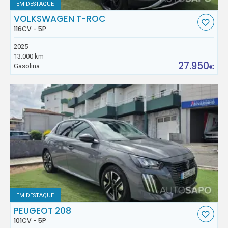
EM DESTAQUE
VOLKSWAGEN T-ROC
116CV - 5P
2025
13.000 km
27.950
Gasolina
€
EM DESTAQUE
PEUGEOT 208
101CV - 5P