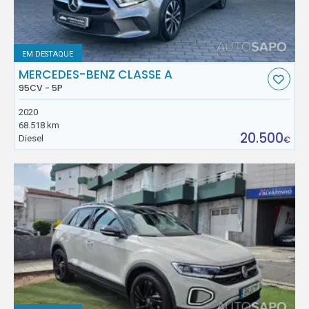
EM DESTAQUE
MERCEDES-BENZ CLASSE A
95CV - 5P
2020
68.518 km
20.500
Diesel
€