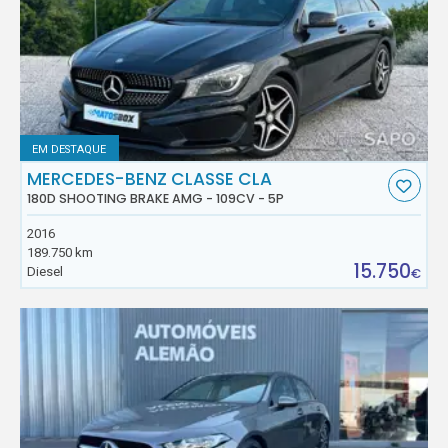
EM DESTAQUE
MERCEDES-BENZ CLASSE CLA
180D SHOOTING BRAKE AMG - 109CV - 5P
2016
189.750 km
15.750
Diesel
€