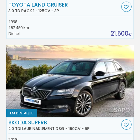
TOYOTA LAND CRUISER
3.0 TD PACK 1 - 125CV - 3P
1998
187.450 km
21.500
Diesel
€
EM DESTAQUE
SKODA SUPERB
2.0 TDI LAURIN&KLEMENT DSG - 190CV - 5P
2018