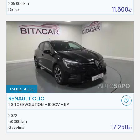
206.000 km
11.500
Diesel
€
EM DESTAQUE
RENAULT CLIO
1.0 TCE EVOLUTION - 100CV - 5P
2022
58.000 km
17.250
Gasolina
€