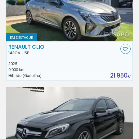
EM DESTAQUE
RENAULT CLIO
143CV - 5P
2025
9.000 km
21.950
Híbrido (Gasolina)
€