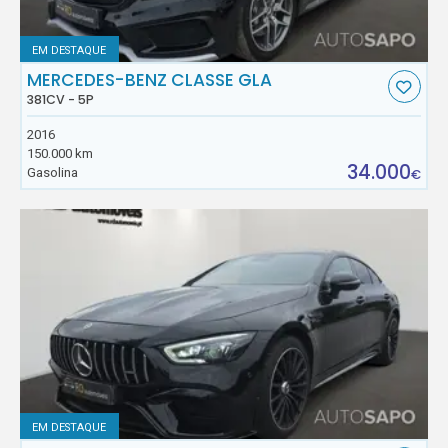
EM DESTAQUE
MERCEDES-BENZ CLASSE GLA
381CV - 5P
2016
150.000 km
34.000
Gasolina
€
EM DESTAQUE