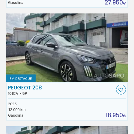
27.950
Gasolina
€
EM DESTAQUE
PEUGEOT 208
101CV - 5P
2025
12.000 km
18.950
Gasolina
€