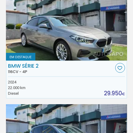
EM DESTAQUE
BMW SÉRIE 2
116CV - 4P
2024
22.000 km
29.950
Diesel
€