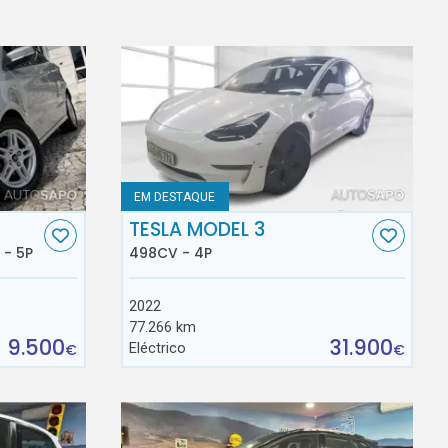
EM DESTAQUE
TESLA MODEL 3
 - 5P
498CV - 4P
2022
77.266 km
9.500
31.900
Eléctrico
€
€