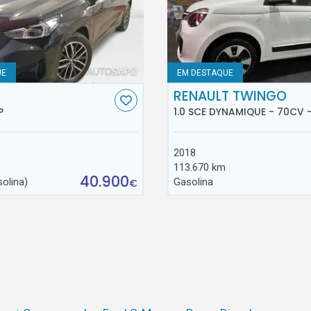
UE
EM DESTAQUE
RENAULT TWINGO
P
1.0 SCE DYNAMIQUE - 70CV 
2018
113.670 km
40.900
solina)
Gasolina
€