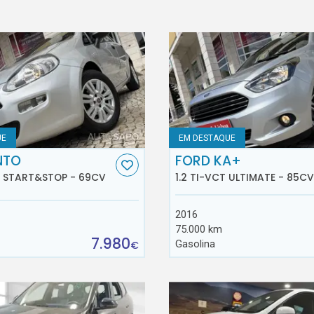
UE
EM DESTAQUE
NTO
FORD KA+
E START&STOP - 69CV
1.2 TI-VCT ULTIMATE - 85CV
2016
75.000 km
7.980
Gasolina
€