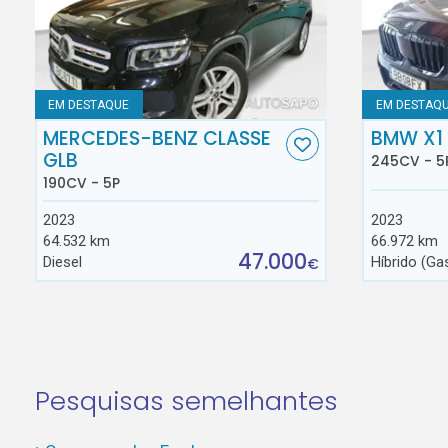
EM DESTAQUE
EM DESTAQ
MERCEDES-BENZ CLASSE
BMW X1
GLB
245CV - 5
190CV - 5P
2023
2023
64.532 km
66.972 km
47.000
Diesel
Híbrido (Ga
€
Pesquisas semelhantes