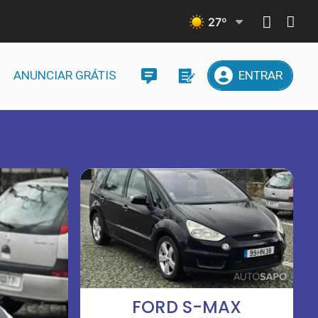
27
º
ANUNCIAR GRÁTIS
ENTRAR
FORD S-MAX