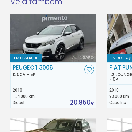
Veja também
EM DESTAQUE
EM DESTAQ
PEUGEOT 3008
FIAT PU
120CV - 5P
1.2 LOUNG
- 5P
2018
2018
154.000 km
93.000 km
20.850
Diesel
Gasolina
€