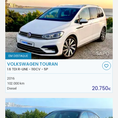
EM DESTAQUE
VOLKSWAGEN TOURAN
1.6 TDI R-LINE - 110CV - 5P
2016
102.000 km
20.750
Diesel
€