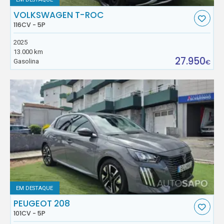
VOLKSWAGEN T-ROC
116CV - 5P
2025
13.000 km
27.950
Gasolina
€
EM DESTAQUE
PEUGEOT 208
101CV - 5P