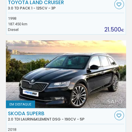
TOYOTA LAND CRUISER
3.0 TD PACK 1 - 125CV - 3P
1998
187.450 km
21.500
Diesel
€
EM DESTAQUE
SKODA SUPERB
2.0 TDI LAURIN&KLEMENT DSG - 190CV - 5P
2018