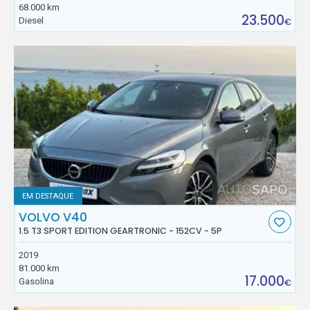
68.000 km
23.500
Diesel
€
EM DESTAQUE
VOLVO V40
1.5 T3 SPORT EDITION GEARTRONIC - 152CV - 5P
2019
81.000 km
17.000
Gasolina
€