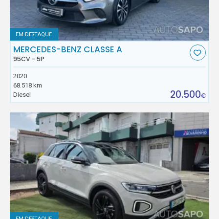
EM DESTAQUE
MERCEDES-BENZ CLASSE A
95CV - 5P
2020
68.518 km
20.500
Diesel
€
EM DESTAQUE