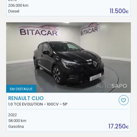
206.000 km
11.500
Diesel
€
EM DESTAQUE
RENAULT CLIO
1.0 TCE EVOLUTION - 100CV - 5P
2022
58.000 km
17.250
Gasolina
€