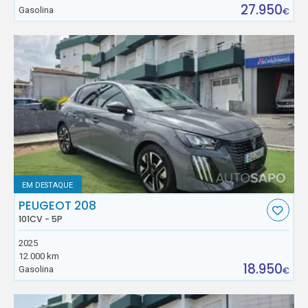
27.950
Gasolina
€
EM DESTAQUE
PEUGEOT 208
101CV - 5P
2025
12.000 km
18.950
Gasolina
€