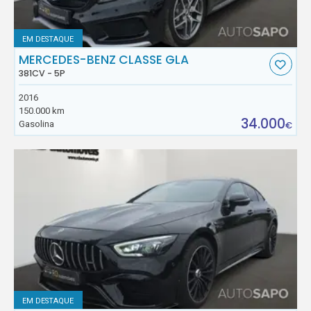
EM DESTAQUE
MERCEDES-BENZ CLASSE GLA
381CV - 5P
2016
150.000 km
34.000
Gasolina
€
EM DESTAQUE