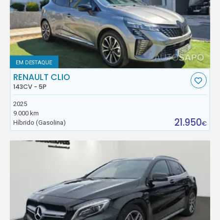
EM DESTAQUE
RENAULT CLIO
143CV - 5P
2025
9.000 km
21.950
Híbrido (Gasolina)
€