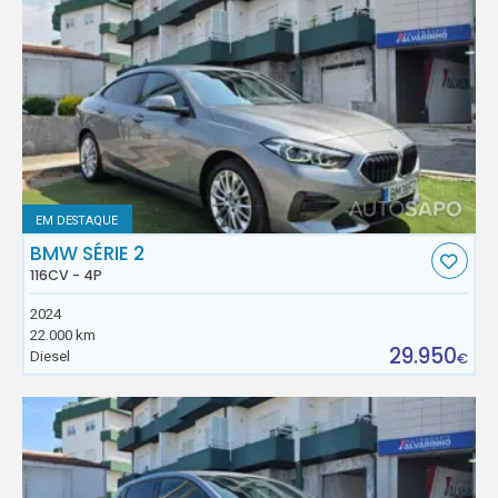
EM DESTAQUE
BMW SÉRIE 2
116CV - 4P
2024
22.000 km
29.950
Diesel
€